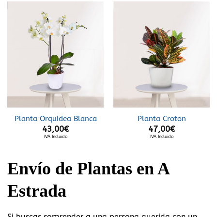
Planta Orquídea Blanca
Planta Croton
43,00
€
47,00
€
IVA Incluido
IVA Incluido
Envío de Plantas en A
Estrada
Si buscas sorprender a una persona querida con un